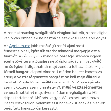
A zenei streaming szolgáltatók virágkorukat élik
, hiszen aligha
van olyan ember, aki ne használna ezek közül legalább egyet.
Az
Apple music
jobb minőségű zenét ajánl
most
felhasználóinak,
ígéretük szerint mindenki megkapja ezt a
funkciót
. A cég ugyanis
minden előfizetője számára ingyen
elérhetővé teszi a
Lossless
nevű újdonságát, amivel
kiváló
minőségben
hallgathatnak majd zenét a felhasználók. Míg a
térbeli hangzás
alapértelmezett
módon be lesz kapcsolva,
addig
a veszteségmentes hangzást be kell majd állítani
a
frissített Apple Music beállításai között. Az Apple ígérete
szerint közlése szerint mintegy
75 millió veszteségmentes
zeneszámot lehet
majd ilyen módon
meghallgatni
a H1
chipet tartalmazó AirPods, vagy a W1 chipet tartalmazó
Beats eszközökön, valamint az iPhone-ok, iPadek és Mac-ek
beépített hangszóróin keresztül.