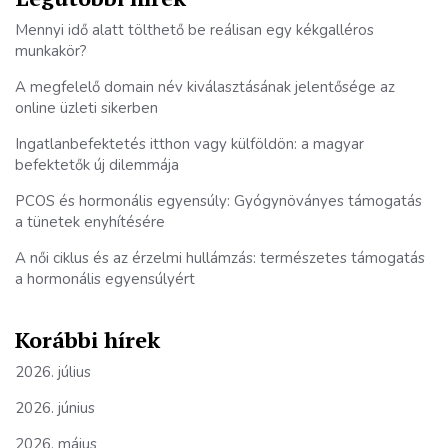
Mennyi idő alatt tölthető be reálisan egy kékgalléros
munkakör?
A megfelelő domain név kiválasztásának jelentősége az
online üzleti sikerben
Ingatlanbefektetés itthon vagy külföldön: a magyar
befektetők új dilemmája
PCOS és hormonális egyensúly: Gyógynöványes támogatás
a tünetek enyhítésére
A női ciklus és az érzelmi hullámzás: természetes támogatás
a hormonális egyensúlyért
Korábbi hírek
2026. július
2026. június
2026. május