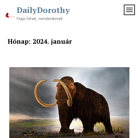
Skip
DailyDorothy
to
TOG
content
Napi hírek, mindenkinek
Hónap:
2024. január