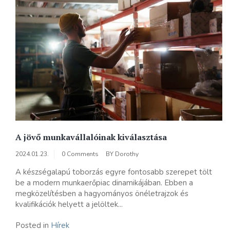
A jövő munkavállalóinak kiválasztása
2024.01.23.
0 Comments
BY
Dorothy
A készségalapú toborzás egyre fontosabb szerepet tölt
be a modern munkaerőpiac dinamikájában. Ebben a
megközelítésben a hagyományos önéletrajzok és
kvalifikációk helyett a jelöltek...
Posted in
Hírek