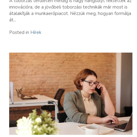
A toborzás területén mindig is nagy hangsúlyt fektettek az
innovációra, de a jövőbeli toborzási technikák már most is
átalakítják a munkaerőpiacot. Nézzük meg, hogyan formálja
át...
Posted in
Hírek