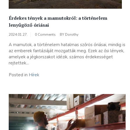
Érdekes tények a mamutokról: a történelem
lenyűgöző óriásai
2024.01.27.
0 Comments
BY
Dorothy
A mamutok, a történelem hatalmas szőrös óriásai, mindig is
az emberek fantáziáját mozgatták meg. Ezek az ősi lények,
amelyek a jégkorszakot idézik, számos érdekességet
rejtettek...
Posted in
Hírek