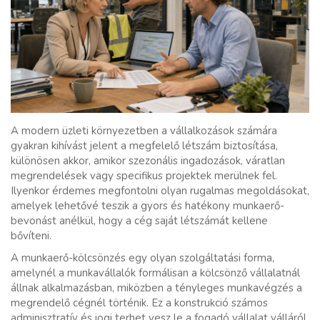
A modern üzleti környezetben a vállalkozások számára
gyakran kihívást jelent a megfelelő létszám biztosítása,
különösen akkor, amikor szezonális ingadozások, váratlan
megrendelések vagy specifikus projektek merülnek fel.
Ilyenkor érdemes megfontolni olyan rugalmas megoldásokat,
amelyek lehetővé teszik a gyors és hatékony munkaerő-
bevonást anélkül, hogy a cég saját létszámát kellene
bővíteni.
A munkaerő-kölcsönzés egy olyan szolgáltatási forma,
amelynél a munkavállalók formálisan a kölcsönző vállalatnál
állnak alkalmazásban, miközben a tényleges munkavégzés a
megrendelő cégnél történik. Ez a konstrukció számos
adminisztratív és jogi terhet vesz le a fogadó vállalat válláról,