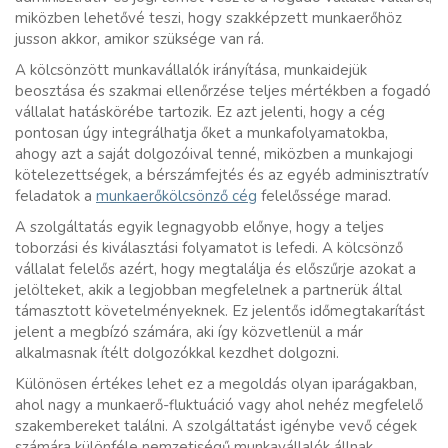
miközben lehetővé teszi, hogy szakképzett munkaerőhöz
jusson akkor, amikor szüksége van rá.
A kölcsönzött munkavállalók irányítása, munkaidejük
beosztása és szakmai ellenőrzése teljes mértékben a fogadó
vállalat hatáskörébe tartozik. Ez azt jelenti, hogy a cég
pontosan úgy integrálhatja őket a munkafolyamatokba,
ahogy azt a saját dolgozóival tenné, miközben a munkajogi
kötelezettségek, a bérszámfejtés és az egyéb adminisztratív
feladatok a
munkaerőkölcsönző cég
felelőssége marad.
A szolgáltatás egyik legnagyobb előnye, hogy a teljes
toborzási és kiválasztási folyamatot is lefedi. A kölcsönző
vállalat felelős azért, hogy megtalálja és előszűrje azokat a
jelölteket, akik a legjobban megfelelnek a partnerük által
támasztott követelményeknek. Ez jelentős időmegtakarítást
jelent a megbízó számára, aki így közvetlenül a már
alkalmasnak ítélt dolgozókkal kezdhet dolgozni.
Különösen értékes lehet ez a megoldás olyan iparágakban,
ahol nagy a munkaerő-fluktuáció vagy ahol nehéz megfelelő
szakembereket találni. A szolgáltatást igénybe vevő cégek
számára különféle nemzetiségű munkavállalók állnak