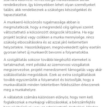
rendelkezésre, így könnyebben lehet olyan személyeket
találni, akik rendelkeznek a szükséges készségekkel és
tapasztalattal.
A munkaerő-kölcsönzés rugalmassága abban is
megmutatkozik, hogy a megrendelő cég igényei szerint
változtatható a kölcsönzött dolgozók létszáma. Ha egy
projekt lezárul vagy csökken a munka mennyisége, nincs
szükség elbocsátásokra és az azzal járó kellemetlen
helyzetekre. Hasonlóképpen, megnövekedett igény esetén
gyorsan lehet új munkaerőt bevonni a folyamatokba.
A szolgáltatás sokszor további kiegészítő elemeket is
tartalmazhat, mint például az üzemorvosi vizsgálatok
megszervezése, projekt menedzsment támogatás vagy akár
szállásoltatási megoldások. Ezek az extra szolgáltatások
tovább egyszerűsítik a folyamatot és biztosítják, hogy a
munkavállalók minden tekintetben felkészülten érkezzenek
meg a munkahelyre.
A vállalatok számára különösen előnyös, hogy nem kell
foglalkozniuk a munkajogi változásokkal, a bérszámfejtés