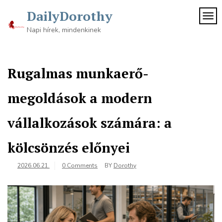
Skip
DailyDorothy
to
TOG
content
Napi hírek, mindenkinek
Rugalmas munkaerő-
megoldások a modern
vállalkozások számára: a
kölcsönzés előnyei
2026.06.21.
0 Comments
BY
Dorothy