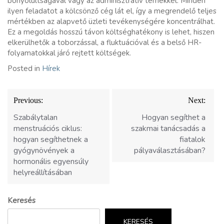
bonyolultságával vagy az adminisztratív terhekkel. Minden
ilyen feladatot a kölcsönző cég lát el, így a megrendelő teljes
mértékben az alapvető üzleti tevékenységére koncentrálhat.
Ez a megoldás hosszú távon költséghatékony is lehet, hiszen
elkerülhetők a toborzással, a fluktuációval és a belső HR-
folyamatokkal járó rejtett költségek.
Posted in
Hírek
Bejegyzés
Previous:
Next:
navigáció
Szabálytalan
Hogyan segíthet a
menstruációs ciklus:
szakmai tanácsadás a
hogyan segíthetnek a
fiatalok
gyógynövények a
pályaválasztásában?
hormonális egyensúly
helyreállításában
Keresés
KERESÉS