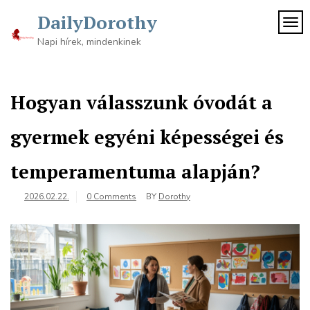
Skip
DailyDorothy
to
TOG
content
Napi hírek, mindenkinek
Hogyan válasszunk óvodát a
gyermek egyéni képességei és
temperamentuma alapján?
2026.02.22.
0 Comments
BY
Dorothy