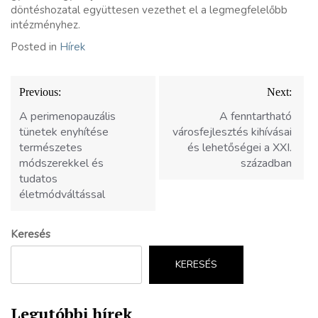
döntéshozatal együttesen vezethet el a legmegfelelőbb
intézményhez.
Posted in
Hírek
Bejegyzés
Previous:
Next:
navigáció
A perimenopauzális
A fenntartható
tünetek enyhítése
városfejlesztés kihívásai
természetes
és lehetőségei a XXI.
módszerekkel és
században
tudatos
életmódváltással
Keresés
KERESÉS
Legutóbbi hírek