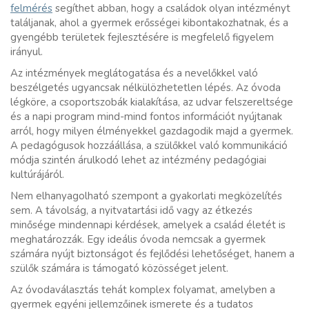
felmérés
segíthet abban, hogy a családok olyan intézményt
találjanak, ahol a gyermek erősségei kibontakozhatnak, és a
gyengébb területek fejlesztésére is megfelelő figyelem
irányul.
Az intézmények meglátogatása és a nevelőkkel való
beszélgetés ugyancsak nélkülözhetetlen lépés. Az óvoda
légköre, a csoportszobák kialakítása, az udvar felszereltsége
és a napi program mind-mind fontos információt nyújtanak
arról, hogy milyen élményekkel gazdagodik majd a gyermek.
A pedagógusok hozzáállása, a szülőkkel való kommunikáció
módja szintén árulkodó lehet az intézmény pedagógiai
kultúrájáról.
Nem elhanyagolható szempont a gyakorlati megközelítés
sem. A távolság, a nyitvatartási idő vagy az étkezés
minősége mindennapi kérdések, amelyek a család életét is
meghatározzák. Egy ideális óvoda nemcsak a gyermek
számára nyújt biztonságot és fejlődési lehetőséget, hanem a
szülők számára is támogató közösséget jelent.
Az óvodaválasztás tehát komplex folyamat, amelyben a
gyermek egyéni jellemzőinek ismerete és a tudatos