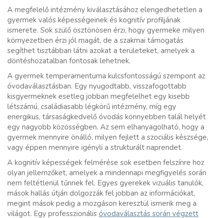
A megfelelő intézmény kiválasztásához elengedhetetlen a
gyermek valós képességeinek és kognitív profiljának
ismerete. Sok szülő ösztönösen érzi, hogy gyermeke milyen
környezetben érzi jól magát, de a szakmai támogatás
segíthet tisztábban látni azokat a területeket, amelyek a
döntéshozatalban fontosak lehetnek.
A gyermek temperamentuma kulcsfontosságú szempont az
óvodaválasztásban. Egy nyugodtabb, visszafogottabb
kisgyermeknek esetleg jobban megfelelhet egy kisebb
létszámú, családiasabb légkörű intézmény, míg egy
energikus, társaságkedvelő óvodás könnyebben talál helyét
egy nagyobb közösségben. Az sem elhanyagolható, hogy a
gyermek mennyire önálló, milyen fejlett a szociális készsége,
vagy éppen mennyire igényli a strukturált naprendet.
A kognitív képességek felmérése sok esetben felszínre hoz
olyan jellemzőket, amelyek a mindennapi megfigyelés során
nem feltétlenül tűnnek fel. Egyes gyerekek vizuális tanulók,
mások hallás útján dolgozzák fel jobban az információkat,
megint mások pedig a mozgáson keresztül ismerik meg a
világot. Egy professzionális
óvodaválasztás során végzett