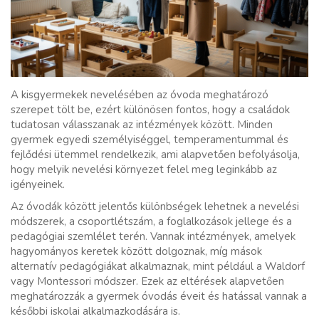
A kisgyermekek nevelésében az óvoda meghatározó
szerepet tölt be, ezért különösen fontos, hogy a családok
tudatosan válasszanak az intézmények között. Minden
gyermek egyedi személyiséggel, temperamentummal és
fejlődési ütemmel rendelkezik, ami alapvetően befolyásolja,
hogy melyik nevelési környezet felel meg leginkább az
igényeinek.
Az óvodák között jelentős különbségek lehetnek a nevelési
módszerek, a csoportlétszám, a foglalkozások jellege és a
pedagógiai szemlélet terén. Vannak intézmények, amelyek
hagyományos keretek között dolgoznak, míg mások
alternatív pedagógiákat alkalmaznak, mint például a Waldorf
vagy Montessori módszer. Ezek az eltérések alapvetően
meghatározzák a gyermek óvodás éveit és hatással vannak a
későbbi iskolai alkalmazkodására is.