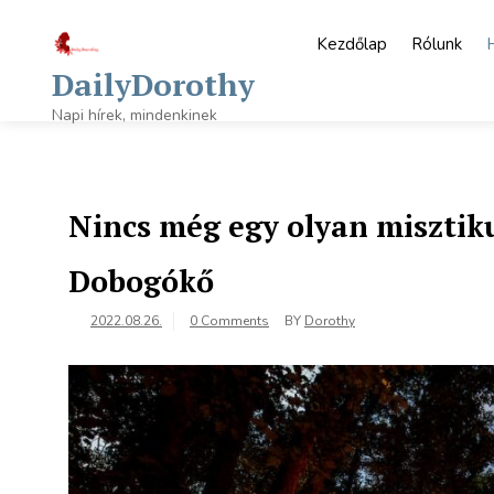
Skip
to
Kezdőlap
Rólunk
content
DailyDorothy
Napi hírek, mindenkinek
Nincs még egy olyan misztik
Dobogókő
2022.08.26.
0 Comments
BY
Dorothy