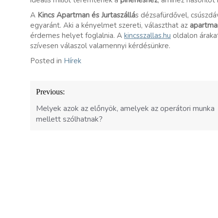
ideális miliőt teremtenek a
pihenéshez
, amihez hasonlót 
A
Kincs Apartman és Jurtaszállá
s dézsafürdővel, csúszdá
egyaránt. Aki a kényelmet szereti, választhat az
apartm
érdemes helyet foglalnia. A
kincsszallas.hu
oldalon árakat 
szívesen válaszol valamennyi kérdésünkre.
Posted in
Hírek
Bejegyzés
Previous:
navigáció
Melyek azok az előnyök, amelyek az operátori munka
mellett szólhatnak?