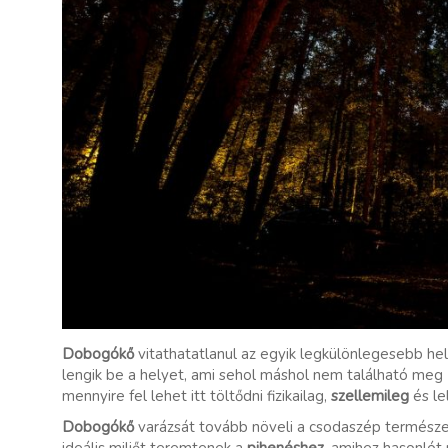
Dobogókő
vitathatatlanul az egyik legkülönlegesebb he
lengik be a helyet, ami sehol máshol nem található meg 
mennyire fel lehet itt töltődni fizikailag,
szellemileg
és le
Dobogókő
varázsát tovább növeli a csodaszép természe