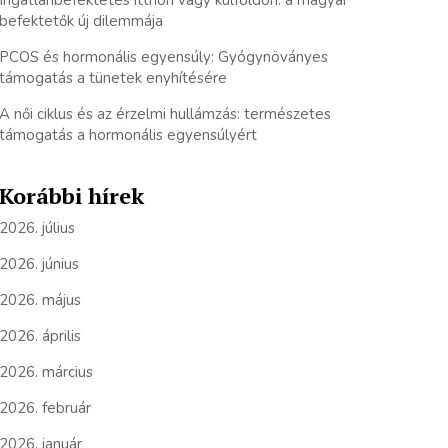
Ingatlanbefektetés itthon vagy külföldön: a magyar
befektetők új dilemmája
PCOS és hormonális egyensúly: Gyógynöványes
támogatás a tünetek enyhítésére
A női ciklus és az érzelmi hullámzás: természetes
támogatás a hormonális egyensúlyért
Korábbi hírek
2026. július
2026. június
2026. május
2026. április
2026. március
2026. február
2026. január