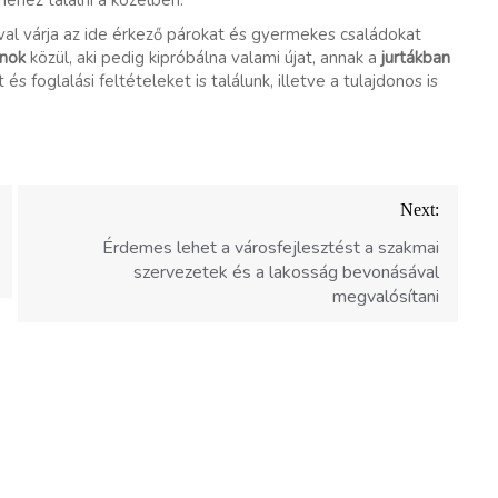
nehéz találni a közelben.
val várja az ide érkező párokat és gyermekes családokat
anok
közül, aki pedig kipróbálna valami újat, annak a
jurtákban
és foglalási feltételeket is találunk, illetve a tulajdonos is
Next:
Érdemes lehet a városfejlesztést a szakmai
szervezetek és a lakosság bevonásával
megvalósítani