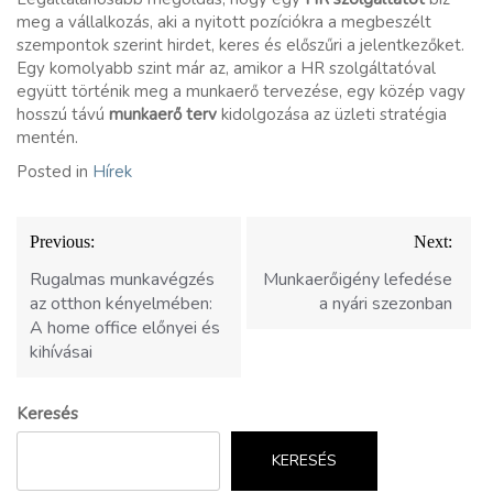
meg a vállalkozás, aki a nyitott pozíciókra a megbeszélt
szempontok szerint hirdet, keres és előszűri a jelentkezőket.
Egy komolyabb szint már az, amikor a HR szolgáltatóval
együtt történik meg a munkaerő tervezése, egy közép vagy
hosszú távú
munkaerő terv
kidolgozása az üzleti stratégia
mentén.
Posted in
Hírek
Bejegyzés
Previous:
Next:
navigáció
Rugalmas munkavégzés
Munkaerőigény lefedése
az otthon kényelmében:
a nyári szezonban
A home office előnyei és
kihívásai
Keresés
KERESÉS