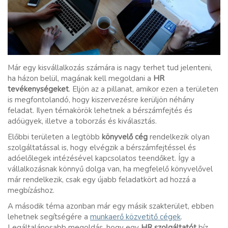
Már egy kisvállalkozás számára is nagy terhet tud jelenteni,
ha házon belül, magának kell megoldani a
HR
tevékenységeket
. Eljön az a pillanat, amikor ezen a területen
is megfontolandó, hogy kiszervezésre kerüljön néhány
feladat. Ilyen témakörök lehetnek a bérszámfejtés és
adóügyek, illetve a toborzás és kiválasztás.
Előbbi területen a legtöbb
könyvelő cég
rendelkezik olyan
szolgáltatással is, hogy elvégzik a bérszámfejtéssel és
adóelőlegek intézésével kapcsolatos teendőket. Így a
vállalkozásnak könnyű dolga van, ha megfelelő könyvelővel
már rendelkezik, csak egy újabb feladatkört ad hozzá a
megbízáshoz.
A második téma azonban már egy másik szakterület, ebben
lehetnek segítségére a
munkaerő közvetitő cégek
.
Legáltalánosabb megoldás, hogy egy
HR szolgáltatót
bíz