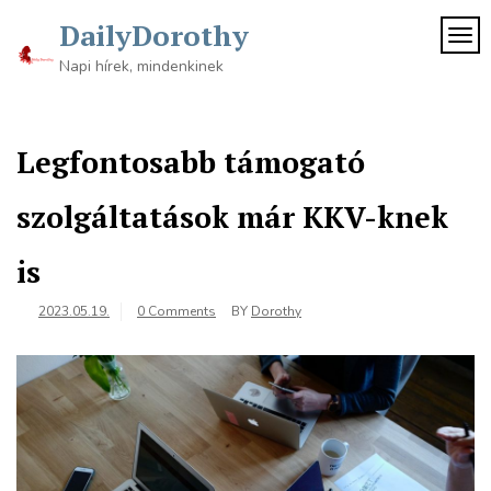
Skip
DailyDorothy
to
TOG
content
Napi hírek, mindenkinek
Legfontosabb támogató
szolgáltatások már KKV-knek
is
2023.05.19.
0 Comments
BY
Dorothy