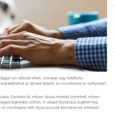
ággal teli időszak lehet. Azonban egy hatékony
gtalálhatod az álmaid állását, és növelheted az esélyeidet
ozása. Gondold át, milyen típusú munkát szeretnél, milyen
agad leginkább otthon. A céljaid tisztázása segíteni fog
s ne vesztegess időt olyan pozíciók keresésével, amelyek