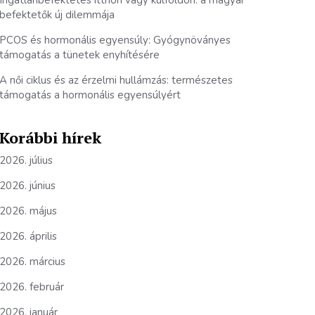
Ingatlanbefektetés itthon vagy külföldön: a magyar
befektetők új dilemmája
PCOS és hormonális egyensúly: Gyógynöványes
támogatás a tünetek enyhítésére
A női ciklus és az érzelmi hullámzás: természetes
támogatás a hormonális egyensúlyért
Korábbi hírek
2026. július
2026. június
2026. május
2026. április
2026. március
2026. február
2026. január