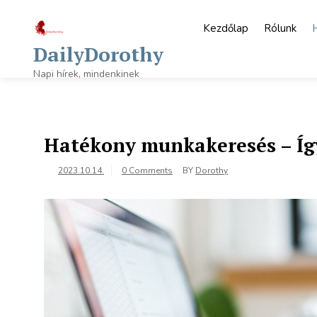
Skip
to
Kezdőlap
Rólunk
content
DailyDorothy
Napi hírek, mindenkinek
Hatékony munkakeresés – Így
2023.10.14.
0 Comments
BY
Dorothy