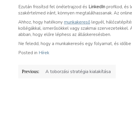
Ezután frissítsd fel önéletrajzod és
LinkedIn
profilod, és 
szakértelmed iránt, könnyen megtalálhassanak. Az online
Ahhoz, hogy hatékony
munkakereső
legyél, hálózatépítés
kollégákkal, ismerősökkel vagy szakmai szervezetekkel.
abban, hogy előre léphess az álláskeresésben.
Ne feledd, hogy a munkakeresés egy folyamat, és időbe 
Posted in
Hírek
Bejegyzés
A toborzási stratégia kialakítása
Previous:
navigáció