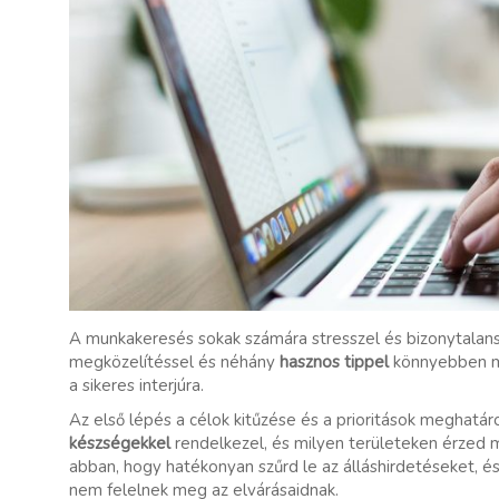
A munkakeresés sokak számára stresszel és bizonytalans
megközelítéssel és néhány
hasznos tippel
könnyebben me
a sikeres interjúra.
Az első lépés a célok kitűzése és a prioritások meghatár
készségekkel
rendelkezel, és milyen területeken érzed m
abban, hogy hatékonyan szűrd le az álláshirdetéseket, é
nem felelnek meg az elvárásaidnak.