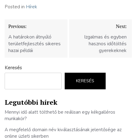
Posted in
Hírek
Bejegyzés
Previous:
Next:
navigáció
A határokon átnyúló
Izgalmas és egyben
területfejlesztés sikeres
hasznos időtöltés
hazai példái
gyerekeknek
Keresés
KERESÉS
Legutóbbi hírek
Mennyi idő alatt tölthető be reálisan egy kékgalléros
munkakör?
A megfelelő domain név kiválasztásának jelentősége az
online üzleti sikerben