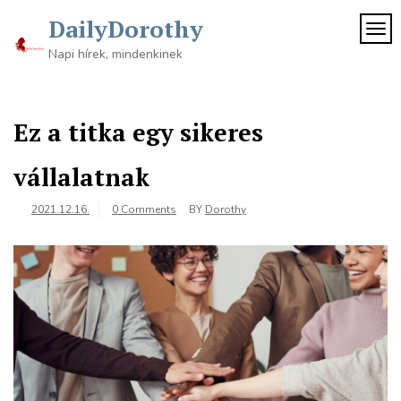
Skip
DailyDorothy
to
TOG
content
Napi hírek, mindenkinek
Ez a titka egy sikeres
vállalatnak
2021.12.16.
0 Comments
BY
Dorothy