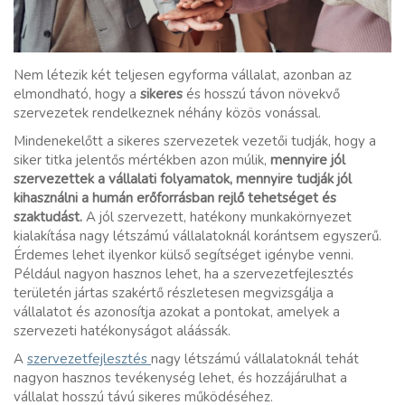
Nem létezik két teljesen egyforma vállalat, azonban az
elmondható, hogy a
sikeres
és hosszú távon növekvő
szervezetek rendelkeznek néhány közös vonással.
Mindenekelőtt a sikeres szervezetek vezetői tudják, hogy a
siker titka jelentős mértékben azon múlik,
mennyire jól
szervezettek a vállalati folyamatok, mennyire tudják jól
kihasználni a humán erőforrásban rejlő tehetséget és
szaktudást.
A jól szervezett, hatékony munkakörnyezet
kialakítása nagy létszámú vállalatoknál korántsem egyszerű.
Érdemes lehet ilyenkor külső segítséget igénybe venni.
Például nagyon hasznos lehet, ha a szervezetfejlesztés
területén jártas szakértő részletesen megvizsgálja a
vállalatot és azonosítja azokat a pontokat, amelyek a
szervezeti hatékonyságot aláássák.
A
szervezetfejlesztés
nagy létszámú vállalatoknál tehát
nagyon hasznos tevékenység lehet, és hozzájárulhat a
vállalat hosszú távú sikeres működéséhez.