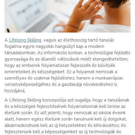
A
Lifelong Skilling
, vagyis az élethosszig tartó tanulás
fogalma egyre nagyobb hangsúlyt kap a modern
társadalomban. Az információs korban, a technológiai fejlődés
gyorsasága és az állandó változások miatt elengedhetetlen,
hogy az emberek folyamatosan fejlesszék és bővítsék
ismereteiket és készségeiket. Ez a folyamat nemcsak a
személyes és szakmai fejlődéshez, hanem a munkaerőpiac
versenyképességéhez és a gazdasági növekedéshez is
hozzájárul.
A Lifelong Skilling koncepciója azt sugallja, hogy a tanulásnak
és a készségek fejlesztésének folyamatosnak kell lennie az
életünk során. Ez azt jelenti, hogy nemcsak az iskolai éveink
alatt, hanem egész életünk során tanulnunk kell új dolgokat,
alkalmazkodnunk kell az új helyzetekhez és kihívásokhoz, és
fejlesztenünk kell a képességeinket az új technológiák és