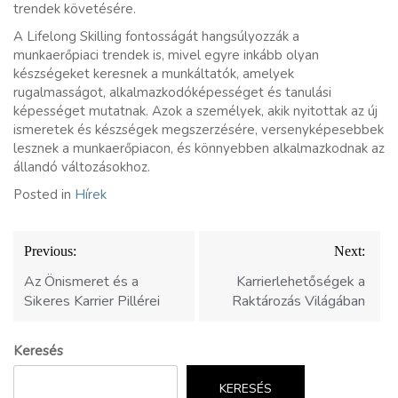
trendek követésére.
A Lifelong Skilling fontosságát hangsúlyozzák a
munkaerőpiaci trendek is, mivel egyre inkább olyan
készségeket keresnek a munkáltatók, amelyek
rugalmasságot, alkalmazkodóképességet és tanulási
képességet mutatnak. Azok a személyek, akik nyitottak az új
ismeretek és készségek megszerzésére, versenyképesebbek
lesznek a munkaerőpiacon, és könnyebben alkalmazkodnak az
állandó változásokhoz.
Posted in
Hírek
Bejegyzés
Previous:
Next:
navigáció
Az Önismeret és a
Karrierlehetőségek a
Sikeres Karrier Pillérei
Raktározás Világában
Keresés
KERESÉS