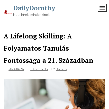
Skip
DailyDorothy
to
TOG
content
Napi hírek, mindenkinek
A Lifelong Skilling: A
Folyamatos Tanulás
Fontossága a 21. Században
2024.04.26.
0 Comments
BY
Dorothy