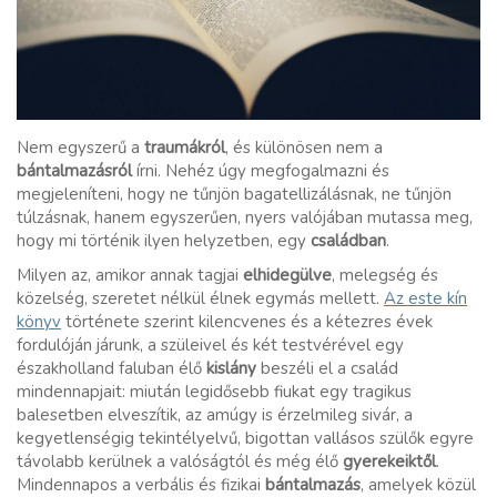
Nem egyszerű a
traumákról
, és különösen nem a
bántalmazásról
írni. Nehéz úgy megfogalmazni és
megjeleníteni, hogy ne tűnjön bagatellizálásnak, ne tűnjön
túlzásnak, hanem egyszerűen, nyers valójában mutassa meg,
hogy mi történik ilyen helyzetben, egy
családban
.
Milyen az, amikor annak tagjai
elhidegülve
, melegség és
közelség, szeretet nélkül élnek egymás mellett.
Az este kín
könyv
története szerint kilencvenes és a kétezres évek
fordulóján járunk, a szüleivel és két testvérével egy
északholland faluban élő
kislány
beszéli el a család
mindennapjait: miután legidősebb fiukat egy tragikus
balesetben elveszítik, az amúgy is érzelmileg sivár, a
kegyetlenségig tekintélyelvű, bigottan vallásos szülők egyre
távolabb kerülnek a valóságtól és még élő
gyerekeiktől
.
Mindennapos a verbális és fizikai
bántalmazás
, amelyek közül