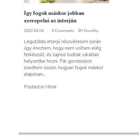
Így fogok máskor jobban
szerepelni az interjún
2023.04.24.
0 Comments
BY
Dorothy
Legutóbbi interjú részvételem során
úgy éreztem, hogy nem voltam elég
felkészült, és sajnos tudtak váratlan
helyzetbe hozni. Pár gondolatot
szedtem össze, hogyan fogok máskor
alaposan...
Posted in
Hírek